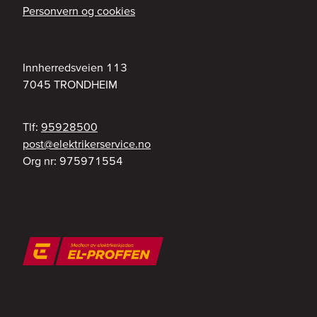
Personvern og cookies
Innherredsveien 113
7045
TRONDHEIM
Tlf:
95928500
on.ecivresrekirtkele@tsop
Org nr:
975971554